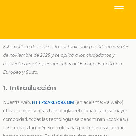
Consent
Consent
Consent
Consent
Esta política de cookies fue actualizada por última vez el 5
to
to
to
to
de noviembre de 2025 y se aplica a los ciudadanos y
service
service
service
service
wordpres
elementor
intercom-
varios
residentes legales permanentes del Espacio Económico
messenge
Europeo y Suiza.
1. Introducción
HTTPS://KLYX9.COM
Nuestra web,
(en adelante: «la web»)
utiliza cookies y otras tecnologías relacionadas (para mayor
comodidad, todas las tecnologías se denominan «cookies»).
Las cookies también son colocadas por terceros a los que