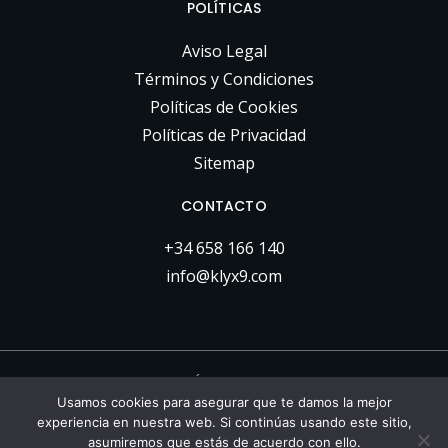
POLÍTICAS
Aviso Legal
Términos y Condiciones
Políticas de Cookies
Políticas de Privacidad
Sitemap
CONTACTO
+34 658 166 140
info@klyx9.com
FINANCIADO POR LA UNIÓN EUROPEA CON EL PROGRAMA
KIT DIGITAL POR LOS FONDOS NEXT GENERATION (EU) DEL
Usamos cookies para asegurar que te damos la mejor
experiencia en nuestra web. Si continúas usando este sitio,
MECANISMO DE RECUPERACIÓN Y RESILIENCIA
asumiremos que estás de acuerdo con ello.